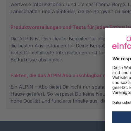
wertvolle Informationen rund um das Thema Berge. Las
Landschaften und Abenteuer, die die Bergwelt zu biete
Produktvorstellungen und Tests für jeden Enthusia
Die ALPIN ist Dein idealer Begleiter für alle bergbez
die besten Ausrüstungen für Deine Bergabenteuer zu
bietet Dir detaillierte Informationen und fundierte E
Bedürfnisse abstimmen.
Fakten, die das ALPIN Abo unschlagbar machen
Ein ALPIN - Abo bietet Dir nicht nur spannende Inhalt
Hause geliefert. So verpasst Du keine Neuigkeiten un
hohe Qualität und fundierte Inhalte aus, die Dir einen