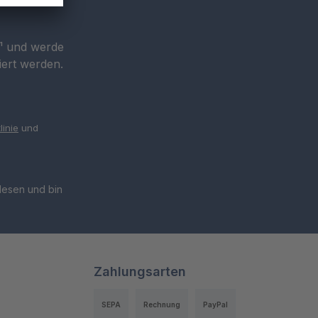
r¹ und werde
iert werden.
linie
und
esen und bin
Zahlungsarten
SEPA
Rechnung
PayPal