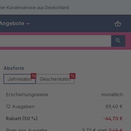
cher Kundenservice aus Deutschland
Angebote
auswählen
Aboform
%
%
Jahresabo
Geschenkabo
Erscheinungsweise
monatlich
12 Ausgaben
89,40 €
Rabatt (50 %)
-44,70 €
Preis pro Ausgabe
3,72 € statt
7,45 €