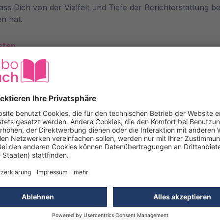
s Dich von der Vielfalt und Tiefe der Berichterstattung 
n hat.
sten
ogenen Interessen. In jeder Ausgabe erwarten Dich ausführli
 finden. Ob Du nach dem perfekten Rucksack suchst oder
mpfehlungen. Mit einem ALPIN - Abo bist Du stets gut infor
e, sondern auch zahlreiche Vorteile. Mit einem ALPIN Abo e
d bleibst immer am Puls der Zeit, wenn es um das Thema Ber
 erheblichen Mehrwert bieten.