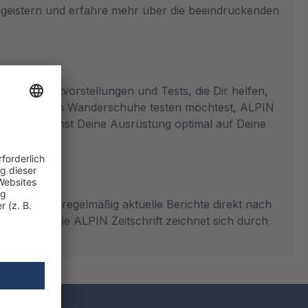
begeistern und erfahre mehr über die beeindruckenden
che Produktvorstellungen und Tests, die Dir helfen,
 die neuesten Wanderschuhe testen möchtest, ALPIN
miert und kannst Deine Ausrüstung optimal auf Deine
rhältst Du regelmäßig aktuelle Berichte direkt nach
ge geht. Die ALPIN Zeitschrift zeichnet sich durch