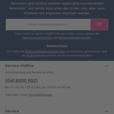
Abonniere jetzt einfach unseren regelmäßig erscheinenden
Newsletter¹ und werde stets unter den Ersten sein, über neue
Produkte und Angebote informiert werden.
E-
Mail-
Adresse
*
Diese Seite ist durch reCAPTCHA geschützt und es gelten die
Datenschutzrichtlinie
und
Nutzungsbedingungen
.
Datenschutz
Ich habe die
Datenschutzbestimmungen
zur Kenntnis genommen und
die
AGB
gelesen und bin mit ihnen einverstanden.
Service-Hotline
Unterstützung und Beratung unter:
0541 8000 9021
Mo-Fr. 08:00 - 18:00 Uhr, Sa. 09:00-14:00 Uhr
Oder über unser
Kontaktformular
.
Service