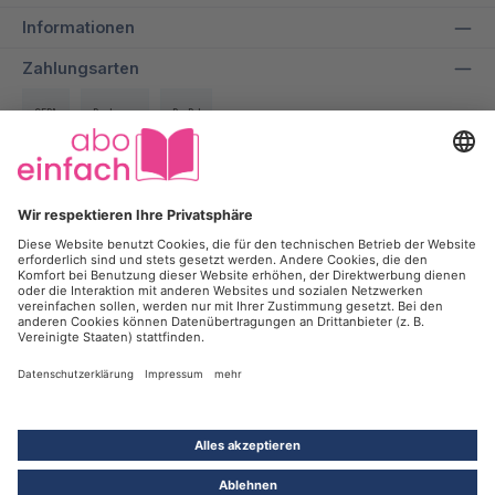
Informationen
Zahlungsarten
SEPA
Rechnung
PayPal
Über uns
Wir bei aboeinfach geben alles dafür, dir ein entspanntes und
transparentes Einkaufserlebnis zu ermöglichen und dabei bis zu
50% auf deine Lieblingszeitschrift zu sparen.
Kontakt
Kündigung
Newsletter
Werbesperre
Vertrag widerrufen
*Alle Preise inkl. gesetzl. Mehrwertsteuer und
Versandkosten
, wenn
nicht anders angegeben. ¹Mit der Anmeldung zum Newsletter willigst Du
ein, dass die intan Holding GmbH & Co. KG und ihre
Tochtergesellschaften, insbesondere die intan media services GmbH,
SEHR GUT
Dich zum Zweck der Werbung für Produkte, Services und Events per E-
4.71
/ 5.00
Mail kontaktieren dürfen. Deine Einwilligung kannst Du jederzeit ohne
Angabe von Gründen gegenüber der intan Holding GmbH & Co. KG,
Blumenhaller Weg 88, 49078 Osnabrück, oder per E-Mail an
info@intan.de mit Wirkung für die Zukunft widerrufen.