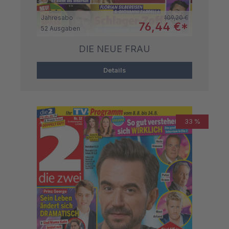
Regulärer Preis:
Jahresabo
109,20 €
Verkaufspreis:
76,44 €*
52 Ausgaben
DIE NEUE FRAU
Details
33 %