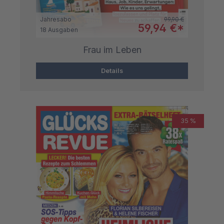
Regulärer Preis:
Jahresabo
99,90 €
Verkaufspreis:
59,94 €*
18 Ausgaben
Frau im Leben
Details
35 %