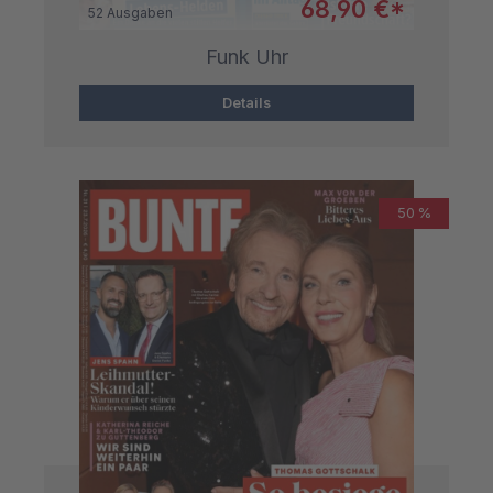
Verkaufspreis:
68,90 €*
52 Ausgaben
Funk Uhr
Details
50 %