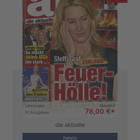
Regulärer Preis:
Jahresabo
156,00 €
Verkaufspreis:
78,00 €*
52 Ausgaben
die aktuelle
Details