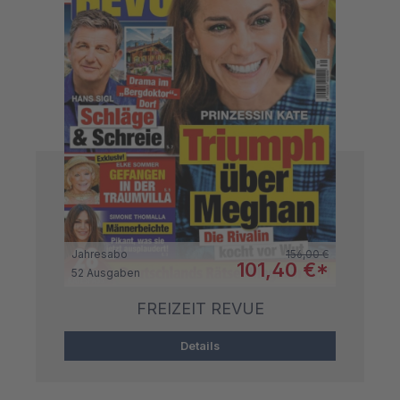
Regulärer Preis:
Jahresabo
156,00 €
Verkaufspreis:
101,40 €*
52 Ausgaben
FREIZEIT REVUE
Details