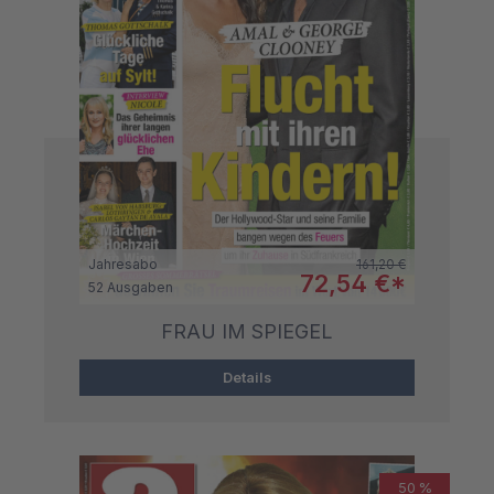
Regulärer Preis:
Jahresabo
161,20 €
Verkaufspreis:
72,54 €*
52 Ausgaben
FRAU IM SPIEGEL
Details
50 %