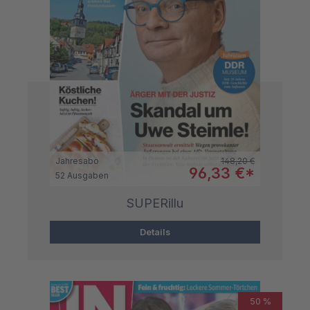
Regulärer Preis:
Jahresabo
148,20 €
Verkaufspreis:
96,33 €*
52 Ausgaben
SUPERillu
Details
50 %