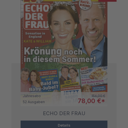
Regulärer Preis:
Jahresabo
156,00 €
Verkaufspreis:
78,00 €*
52 Ausgaben
ECHO DER FRAU
Details