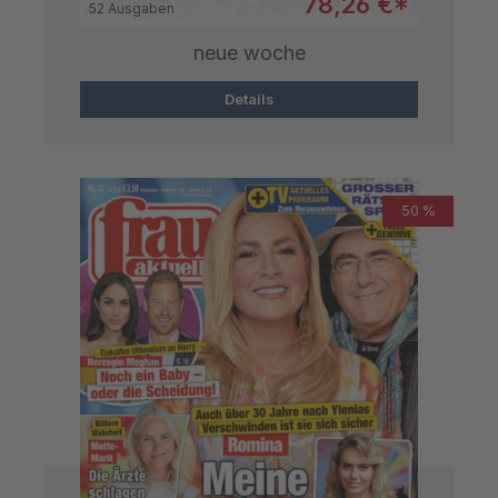
Verkaufspreis:
78,26 €*
52 Ausgaben
neue woche
Details
50 %