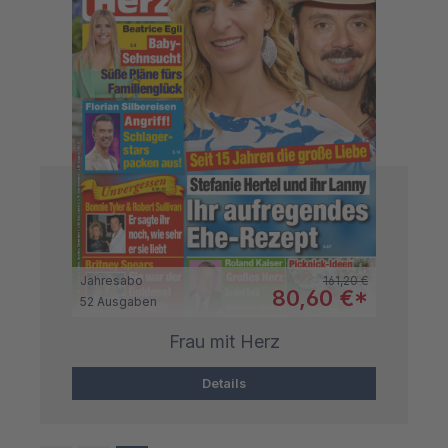
Regulärer Preis:
Jahresabo
161,20 €
Verkaufspreis:
80,60 €*
52 Ausgaben
Frau mit Herz
Details