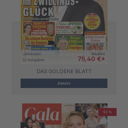
Regulärer Preis:
Jahresabo
150,80 €
Verkaufspreis:
75,40 €*
52 Ausgaben
DAS GOLDENE BLATT
Details
50 %