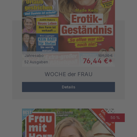
Regulärer Preis:
Jahresabo
109,20 €
Verkaufspreis:
76,44 €*
52 Ausgaben
WOCHE der FRAU
Details
50 %