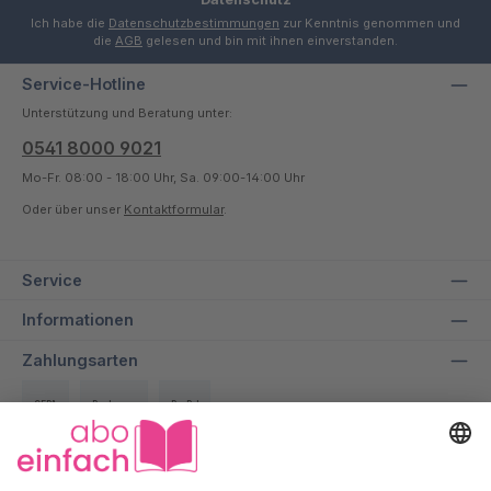
Ich habe die
Datenschutzbestimmungen
zur Kenntnis genommen und
die
AGB
gelesen und bin mit ihnen einverstanden.
Service-Hotline
Unterstützung und Beratung unter:
0541 8000 9021
Mo-Fr. 08:00 - 18:00 Uhr, Sa. 09:00-14:00 Uhr
Oder über unser
Kontaktformular
.
Service
Informationen
Zahlungsarten
SEPA
Rechnung
PayPal
Über uns