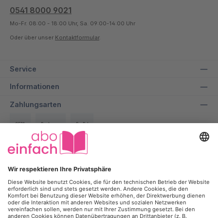
0541 8000 9021
Mo-Fr. 08:00 - 18:00 Uhr, Sa. 09:00-14:00 Uhr
Oder über unser
Kontaktformular
.
Service
Informationen
Zahlungsarten
SEPA
Rechnung
PayPal
Über uns
Wir bei aboeinfach geben alles dafür, dir ein entspanntes und
transparentes Einkaufserlebnis zu ermöglichen und dabei bis zu
50% auf deine Lieblingszeitschrift zu sparen.
Kontakt
Kündigung
Newsletter
Werbesperre
Vertrag widerrufen