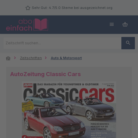
Zum Hauptinhalt springen
Sehr Gut: 4.7/5.0 Sterne bei ausgezeichnet.org
Zeitschriften
Auto & Motorsport
AutoZeitung Classic Cars