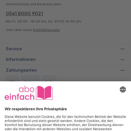
Unterstützung und Beratung unter:
0541 8000 9021
Mo-Fr. 08:00 - 18:00 Uhr, Sa. 09:00-14:00 Uhr
Oder über unser
Kontaktformular
.
Service
Informationen
Zahlungsarten
SEPA
Rechnung
PayPal
Über uns
Wir bei aboeinfach geben alles dafür, dir ein entspanntes und
transparentes Einkaufserlebnis zu ermöglichen und dabei bis zu
50% auf deine Lieblingszeitschrift zu sparen.