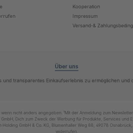
e
Kooperation
errufen
Impressum
Versand-& Zahlungsbedin
Über uns
es und transparentes Einkaufserlebnis zu ermöglichen und da
, wenn nicht anders angegeben. ¹Mit der Anmeldung zum Newsletter w
s GmbH, Dich zum Zweck der Werbung für Produkte, Services und Even
Holding GmbH & Co. KG, Blumenhaller Weg 88, 49078 Osnabrück, od
widerrufen.