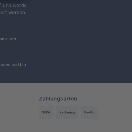
r¹ und werde
iert werden.
linie
und
esen und bin
Zahlungsarten
SEPA
Rechnung
PayPal