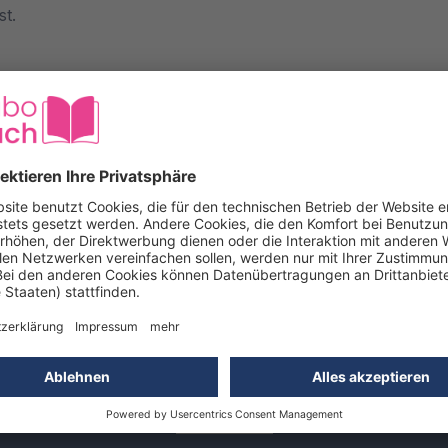
st.
hl an Projekten, die alle mit Schritt-für-Schritt-Erklärunge
en Dir, Deine Strickfähigkeiten zu verbessern und neue Tech
lle Tipps und Tricks, um Deine Strickprojekte zu perfektion
äßig die neuesten Ausgaben und bleibst stets auf dem Lauf
gaben zu den benötigten Werkzeugen. So kannst Du direkt los
er auf dem Weg zu eindrucksvollen Strickprojekten.
Newsletter