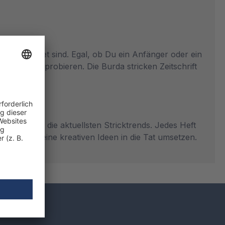
n ausgestattet sind. Egal, ob Du ein Anfänger oder ein
niken auszuprobieren. Die Burda stricken Zeitschrift
ieren.
enden über die aktuellsten Stricktrends. Jedes Heft
legen und Deine kreativen Ideen in die Tat umsetzen.