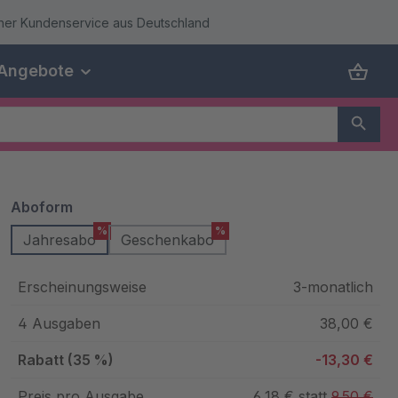
cher Kundenservice aus Deutschland
Angebote
auswählen
Aboform
%
%
Jahresabo
Geschenkabo
Erscheinungsweise
3-monatlich
4 Ausgaben
38,00 €
Rabatt (35 %)
-13,30 €
Preis pro Ausgabe
6,18 € statt
9,50 €