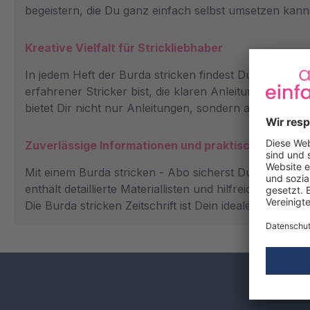
begeistern, die Du ganz einfach selbst umsetzen kann
Kreative Vielfalt für Strickliebhaber
In jedem Heft der Burda stricken findest Du eine Vielza
erfahrener Stricker bist, die klaren Anleitungen helf
bietet Dir nicht nur Anleitungen, sondern auch wertvo
Zuverlässige Informationen und praktische Details
Mit einem Burda stricken - Abo sicherst Du Dir regelm
enthält detaillierte Materiallisten und hilfreiche An
Die Burda stricken Zeitschrift ist Dein idealer Begleit