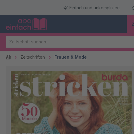
m Hauptinhalt springen
Zur Suche springen
Zur Hauptnavigation springen
Einfach und unkompliziert
Zeitschriften
Frauen & Mode