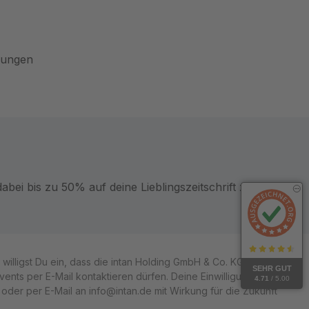
gungen
bei bis zu 50% auf deine Lieblingszeitschrift zu sparen.
illigst Du ein, dass die intan Holding GmbH & Co. KG und ihre
SEHR GUT
ts per E-Mail kontaktieren dürfen. Deine Einwilligung kannst
4.71
/ 5.00
er per E-Mail an info@intan.de mit Wirkung für die Zukunft