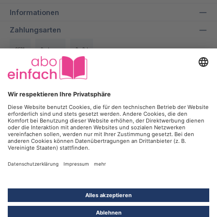
Informationen
Zahlungsarten
SEPA
Rechnung
PayPal
Über uns
Wir bei aboeinfach geben alles dafür, dir ein entspanntes und
transparentes Einkaufserlebnis zu ermöglichen und dabei bis zu
50% auf deine Lieblingszeitschrift zu sparen.
Kontakt
Kündigung
Newsletter
Werbesperre
Vertrag widerrufen
*Alle Preise inkl. gesetzl. Mehrwertsteuer und
Versandkosten
, wenn
nicht anders angegeben. ¹Mit der Anmeldung zum Newsletter willigst Du
ein, dass die intan Holding GmbH & Co. KG und ihre
Tochtergesellschaften, insbesondere die intan media services GmbH,
SEHR GUT
Dich zum Zweck der Werbung für Produkte, Services und Events per E-
4.71
/ 5.00
Mail kontaktieren dürfen. Deine Einwilligung kannst Du jederzeit ohne
Angabe von Gründen gegenüber der intan Holding GmbH & Co. KG,
Blumenhaller Weg 88, 49078 Osnabrück, oder per E-Mail an
info@intan.de mit Wirkung für die Zukunft widerrufen.