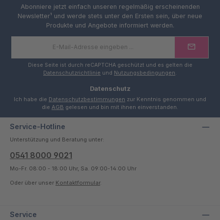
Abonniere jetzt einfach unseren regelmäßig erscheinenden
Newsletter¹ und werde stets unter den Ersten sein, über neue
Produkte und Angebote informiert werden.
E-
Mail-
Adresse
*
Diese Seite ist durch reCAPTCHA geschützt und es gelten die
Datenschutzrichtlinie
und
Nutzungsbedingungen
.
Datenschutz
Ich habe die
Datenschutzbestimmungen
zur Kenntnis genommen und
die
AGB
gelesen und bin mit ihnen einverstanden.
Service-Hotline
Unterstützung und Beratung unter:
0541 8000 9021
Mo-Fr. 08:00 - 18:00 Uhr, Sa. 09:00-14:00 Uhr
Oder über unser
Kontaktformular
.
Service