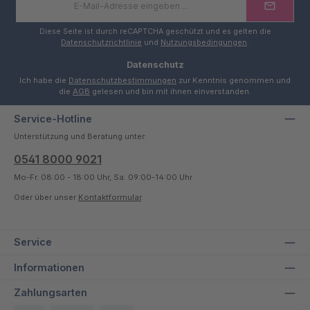
Mail-
Adresse
*
Diese Seite ist durch reCAPTCHA geschützt und es gelten die
Datenschutzrichtlinie
und
Nutzungsbedingungen
.
Datenschutz
Ich habe die
Datenschutzbestimmungen
zur Kenntnis genommen und
die
AGB
gelesen und bin mit ihnen einverstanden.
Service-Hotline
Unterstützung und Beratung unter:
0541 8000 9021
Mo-Fr. 08:00 - 18:00 Uhr, Sa. 09:00-14:00 Uhr
Oder über unser
Kontaktformular
.
Service
Informationen
Zahlungsarten