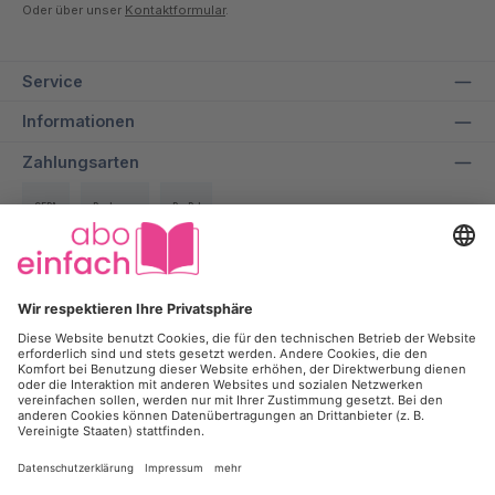
Oder über unser
Kontaktformular
.
Service
Informationen
Zahlungsarten
SEPA
Rechnung
PayPal
Über uns
Wir bei aboeinfach geben alles dafür, dir ein entspanntes und
transparentes Einkaufserlebnis zu ermöglichen und dabei bis zu
50% auf deine Lieblingszeitschrift zu sparen.
Kontakt
Kündigung
Newsletter
Werbesperre
Vertrag widerrufen
*Alle Preise inkl. gesetzl. Mehrwertsteuer und
Versandkosten
, wenn
nicht anders angegeben. ¹Mit der Anmeldung zum Newsletter willigst Du
ein, dass die intan Holding GmbH & Co. KG und ihre