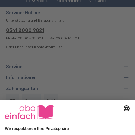
die
AGB
gelesen und bin mit ihnen einverstanden.
Service-Hotline
Unterstützung und Beratung unter:
0541 8000 9021
Mo-Fr. 08:00 - 18:00 Uhr, Sa. 09:00-14:00 Uhr
Oder über unser
Kontaktformular
.
Service
Informationen
Zahlungsarten
SEPA
Rechnung
PayPal
Über uns
Wir bei aboeinfach geben alles dafür, dir ein entspanntes und
transparentes Einkaufserlebnis zu ermöglichen und dabei bis zu