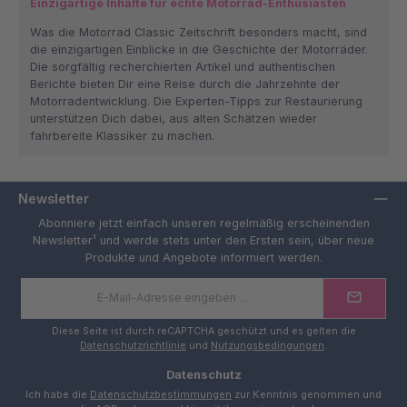
Einzigartige Inhalte für echte Motorrad-Enthusiasten
Was die Motorrad Classic Zeitschrift besonders macht, sind
die einzigartigen Einblicke in die Geschichte der Motorräder.
Die sorgfältig recherchierten Artikel und authentischen
Berichte bieten Dir eine Reise durch die Jahrzehnte der
Motorradentwicklung. Die Experten-Tipps zur Restaurierung
unterstützen Dich dabei, aus alten Schätzen wieder
fahrbereite Klassiker zu machen.
Newsletter
Abonniere jetzt einfach unseren regelmäßig erscheinenden
Newsletter¹ und werde stets unter den Ersten sein, über neue
Produkte und Angebote informiert werden.
E-
Mail-
Adresse
*
Diese Seite ist durch reCAPTCHA geschützt und es gelten die
Datenschutzrichtlinie
und
Nutzungsbedingungen
.
Datenschutz
Ich habe die
Datenschutzbestimmungen
zur Kenntnis genommen und