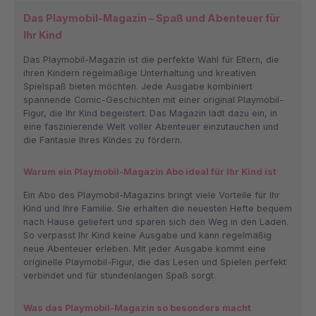
Das Playmobil-Magazin – Spaß und Abenteuer für
Ihr Kind
Das Playmobil-Magazin ist die perfekte Wahl für Eltern, die
ihren Kindern regelmäßige Unterhaltung und kreativen
Spielspaß bieten möchten. Jede Ausgabe kombiniert
spannende Comic-Geschichten mit einer original Playmobil-
Figur, die Ihr Kind begeistert. Das Magazin lädt dazu ein, in
eine faszinierende Welt voller Abenteuer einzutauchen und
die Fantasie Ihres Kindes zu fördern.
Warum ein Playmobil-Magazin Abo ideal für Ihr Kind ist
Ein Abo des Playmobil-Magazins bringt viele Vorteile für Ihr
Kind und Ihre Familie. Sie erhalten die neuesten Hefte bequem
nach Hause geliefert und sparen sich den Weg in den Laden.
So verpasst Ihr Kind keine Ausgabe und kann regelmäßig
neue Abenteuer erleben. Mit jeder Ausgabe kommt eine
originelle Playmobil-Figur, die das Lesen und Spielen perfekt
verbindet und für stundenlangen Spaß sorgt.
Was das Playmobil-Magazin so besonders macht