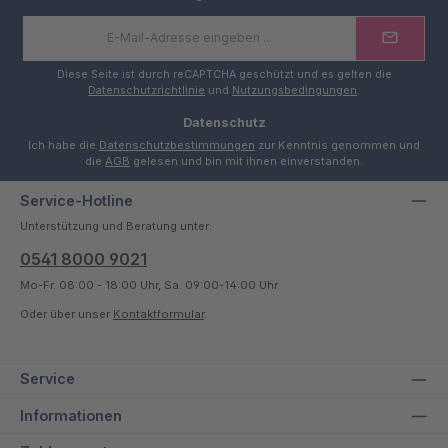
E-
Mail-
Adresse
*
Diese Seite ist durch reCAPTCHA geschützt und es gelten die
Datenschutzrichtlinie
und
Nutzungsbedingungen
.
Datenschutz
Ich habe die
Datenschutzbestimmungen
zur Kenntnis genommen und
die
AGB
gelesen und bin mit ihnen einverstanden.
Service-Hotline
Unterstützung und Beratung unter:
0541 8000 9021
Mo-Fr. 08:00 - 18:00 Uhr, Sa. 09:00-14:00 Uhr
Oder über unser
Kontaktformular
.
Service
Informationen