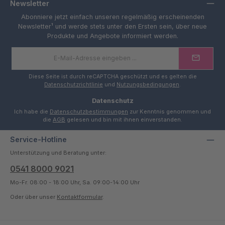
Newsletter
Abonniere jetzt einfach unseren regelmäßig erscheinenden
Newsletter¹ und werde stets unter den Ersten sein, über neue
Produkte und Angebote informiert werden.
E-
Mail-
Adresse
*
Diese Seite ist durch reCAPTCHA geschützt und es gelten die
Datenschutzrichtlinie
und
Nutzungsbedingungen
.
Datenschutz
Ich habe die
Datenschutzbestimmungen
zur Kenntnis genommen und
die
AGB
gelesen und bin mit ihnen einverstanden.
Service-Hotline
Unterstützung und Beratung unter:
0541 8000 9021
Mo-Fr. 08:00 - 18:00 Uhr, Sa. 09:00-14:00 Uhr
Oder über unser
Kontaktformular
.