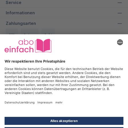
Service
Informationen
Zahlungsarten
SEPA
Rechnung
PayPal
Über uns
Wir bei aboeinfach geben alles dafür, dir ein entspanntes und
transparentes Einkaufserlebnis zu ermöglichen und dabei bis zu
50% auf deine Lieblingszeitschrift zu sparen.
Kontakt
Kündigung
Newsletter
Werbesperre
Vertrag widerrufen
*Alle Preise inkl. gesetzl. Mehrwertsteuer und
Versandkosten
, wenn
nicht anders angegeben. ¹Mit der Anmeldung zum Newsletter willigst Du
ein, dass die intan Holding GmbH & Co. KG und ihre
Tochtergesellschaften, insbesondere die intan media services GmbH,
SEHR GUT
Dich zum Zweck der Werbung für Produkte, Services und Events per E-
4.71
/ 5.00
Mail kontaktieren dürfen. Deine Einwilligung kannst Du jederzeit ohne
Angabe von Gründen gegenüber der intan Holding GmbH & Co. KG,