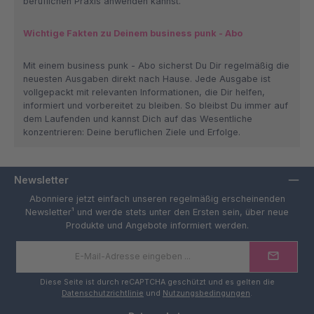
beruflichen Praxis anwenden kannst.
Wichtige Fakten zu Deinem business punk - Abo
Mit einem business punk - Abo sicherst Du Dir regelmäßig die
neuesten Ausgaben direkt nach Hause. Jede Ausgabe ist
vollgepackt mit relevanten Informationen, die Dir helfen,
informiert und vorbereitet zu bleiben. So bleibst Du immer auf
dem Laufenden und kannst Dich auf das Wesentliche
konzentrieren: Deine beruflichen Ziele und Erfolge.
Newsletter
Abonniere jetzt einfach unseren regelmäßig erscheinenden
Newsletter¹ und werde stets unter den Ersten sein, über neue
Produkte und Angebote informiert werden.
E-
Mail-
Adresse
*
Diese Seite ist durch reCAPTCHA geschützt und es gelten die
Datenschutzrichtlinie
und
Nutzungsbedingungen
.