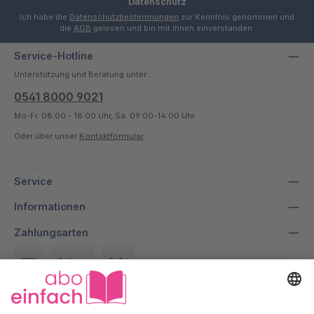
Datenschutz
Ich habe die
Datenschutzbestimmungen
zur Kenntnis genommen und
die
AGB
gelesen und bin mit ihnen einverstanden.
Service-Hotline
Unterstützung und Beratung unter:
0541 8000 9021
Mo-Fr. 08:00 - 18:00 Uhr, Sa. 09:00-14:00 Uhr
Oder über unser
Kontaktformular
.
Service
Informationen
Zahlungsarten
SEPA
Rechnung
PayPal
Über uns