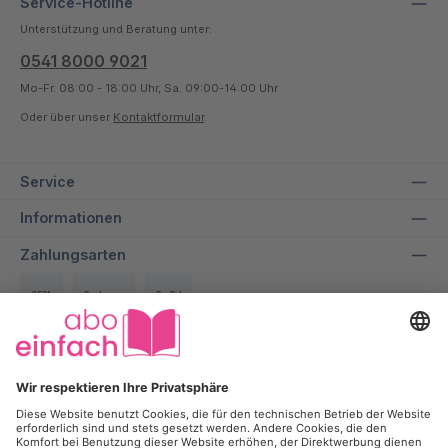
Service-Hotline
Unterstützung und Beratung unter:
0541 8000 9021
Mo-Fr. 08:00 - 18:00 Uhr, Sa. 09:00-14:00 Uhr
Oder über unser
Kontaktformular
.
Service
Informationen
Zahlungsarten
SEPA
Rechnung
PayPal
Über uns
Wir bei aboeinfach geben alles dafür, dir ein entspanntes und
transparentes Einkaufserlebnis zu ermöglichen und dabei bis zu
50% auf deine Lieblingszeitschrift zu sparen.