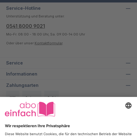
Service-Hotline
Unterstützung und Beratung unter:
0541 8000 9021
Mo-Fr. 08:00 - 18:00 Uhr, Sa. 09:00-14:00 Uhr
Oder über unser
Kontaktformular
.
Service
Informationen
Zahlungsarten
SEPA
Rechnung
PayPal
Über uns
Wir bei aboeinfach geben alles dafür, dir ein entspanntes und
transparentes Einkaufserlebnis zu ermöglichen und dabei bis zu
50% auf deine Lieblingszeitschrift zu sparen.