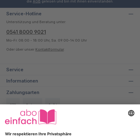
die
AGB
gelesen und bin mit ihnen einverstanden.
Service-Hotline
Unterstützung und Beratung unter:
0541 8000 9021
Mo-Fr. 08:00 - 18:00 Uhr, Sa. 09:00-14:00 Uhr
Oder über unser
Kontaktformular
.
Service
Informationen
Zahlungsarten
SEPA
Rechnung
PayPal
Über uns
Wir bei aboeinfach geben alles dafür, dir ein entspanntes und
transparentes Einkaufserlebnis zu ermöglichen und dabei bis zu