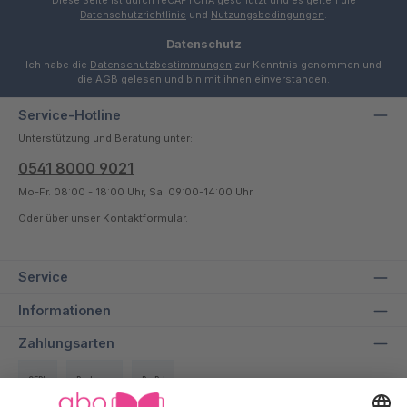
Diese Seite ist durch reCAPTCHA geschützt und es gelten die
Datenschutzrichtlinie
und
Nutzungsbedingungen
.
Datenschutz
Ich habe die
Datenschutzbestimmungen
zur Kenntnis genommen und
die
AGB
gelesen und bin mit ihnen einverstanden.
Service-Hotline
Unterstützung und Beratung unter:
0541 8000 9021
Mo-Fr. 08:00 - 18:00 Uhr, Sa. 09:00-14:00 Uhr
Oder über unser
Kontaktformular
.
Service
Informationen
Zahlungsarten
SEPA
Rechnung
PayPal