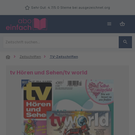
Zum Hauptinhalt springen
Sehr Gut: 4.7/5.0 Sterne bei ausgezeichnet.org
Zeitschriften
TV-Zeitschriften
tv Hören und Sehen/tv world