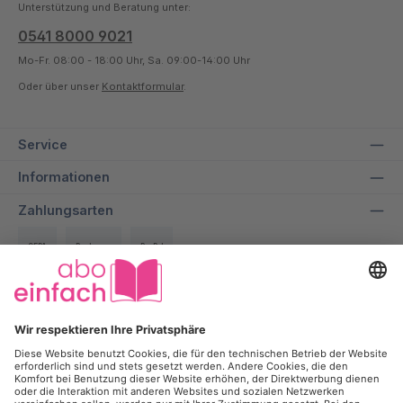
Unterstützung und Beratung unter:
0541 8000 9021
Mo-Fr. 08:00 - 18:00 Uhr, Sa. 09:00-14:00 Uhr
Oder über unser
Kontaktformular
.
Service
Informationen
Zahlungsarten
SEPA
Rechnung
PayPal
Über uns
Wir bei aboeinfach geben alles dafür, dir ein entspanntes und
transparentes Einkaufserlebnis zu ermöglichen und dabei bis zu
50% auf deine Lieblingszeitschrift zu sparen.