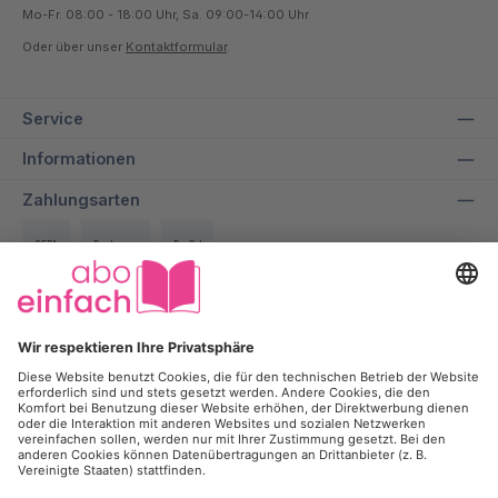
Mo-Fr. 08:00 - 18:00 Uhr, Sa. 09:00-14:00 Uhr
Oder über unser
Kontaktformular
.
Service
Informationen
Zahlungsarten
SEPA
Rechnung
PayPal
Über uns
Wir bei aboeinfach geben alles dafür, dir ein entspanntes und
transparentes Einkaufserlebnis zu ermöglichen und dabei bis zu
50% auf deine Lieblingszeitschrift zu sparen.
Kontakt
Kündigung
Newsletter
Werbesperre
Vertrag widerrufen
*Alle Preise inkl. gesetzl. Mehrwertsteuer und
Versandkosten
, wenn