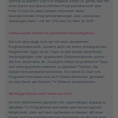
optimal zu planen? Das tv14 Magazin bietet Dir genau das! Mit
einer klaren und übersichtlichen Programmübersicht über
Free-TV bist Du stets bestens informiert. Keine
überraschenden Programmänderungen oder verpassten
Sendungen mehr – mit der tv14 hast Du alles im Griff.
Umfassende Inhalte für perfekten Fernsehgenuss
Die tv14 überzeugt nicht nur mit einer detaillierten
Programmübersicht, sondern auch mit einem umfangreichen
Ratgeberteil. Egal, ob Du Tipps zu den besten Spielfilmen,
Serienhighlights oder spannenden Dokumentationen suchst –
die tv14 deckt alles ab. Zusätzlich bietet sie praktische Tipps
und Hintergrundinformationen zu aktuellen Themen, die
Deinen Fernsehabend bereichern. So kannst Du Dein tv14
Programm individuell und nach Deinen Interessen gestalten,
um das Beste aus Deinem TV-Erlebnis herauszuholen.
Wichtige Details und Fakten zur tv14
Ein tv14 Abonnement garantiert Dir regelmäßigen Zugang zu
aktuellen TV-Programmen und bietet eine hervorragende
Möglichkeit, stets auf dem Laufenden zu bleiben. Mit einer
klaren und benutzerfreundlichen Gestaltung ist die tv14 nicht